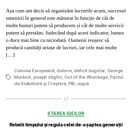
Așa cum am decis să organizăm lucrurile acum, succesul
omenirii în general este măsurat în funcție de cât de
multe bunuri putem să producem și cât de multe servicii
putem să prestăm. Judecând după acest indicator, lumea
o duce mai bine ca niciodată. Oamenii reușesc să
producă cantități uriașe de lucruri, iar cele mai multe
[…]
Comisia Europeană
,
datorie
,
deficit bugetar
,
George
Monbiot
,
joseph stiglitz
,
Out of the Wreckage
,
Pactul
Tags
de Stabilitate și Creștere
,
PIB
,
reguli
Categories
STAREA IDEILOR
Rebelii timpului și regula celei de-a șaptea generații