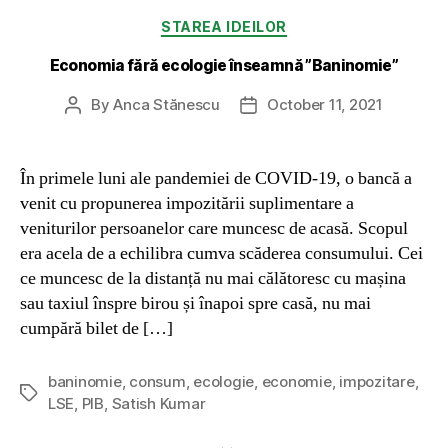
Categories
STAREA IDEILOR
Economia fără ecologie înseamnă ”Baninomie”
By
Anca Stănescu
October 11, 2021
Post
Post
author
date
În primele luni ale pandemiei de COVID-19, o bancă a
venit cu propunerea impozitării suplimentare a
veniturilor persoanelor care muncesc de acasă. Scopul
era acela de a echilibra cumva scăderea consumului. Cei
ce muncesc de la distanță nu mai călătoresc cu mașina
sau taxiul înspre birou și înapoi spre casă, nu mai
cumpără bilet de […]
baninomie
,
consum
,
ecologie
,
economie
,
impozitare
,
Tags
LSE
,
PIB
,
Satish Kumar