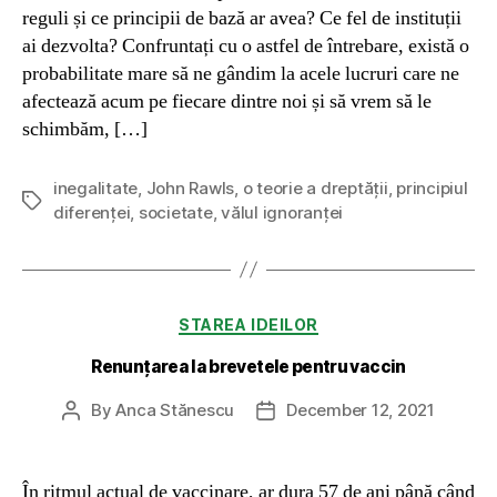
reguli și ce principii de bază ar avea? Ce fel de instituții
ai dezvolta? Confruntați cu o astfel de întrebare, există o
probabilitate mare să ne gândim la acele lucruri care ne
afectează acum pe fiecare dintre noi și să vrem să le
schimbăm, […]
inegalitate
,
John Rawls
,
o teorie a dreptății
,
principiul
Tags
diferenței
,
societate
,
vălul ignoranței
Categories
STAREA IDEILOR
Renunțarea la brevetele pentru vaccin
By
Anca Stănescu
December 12, 2021
Post
Post
author
date
În ritmul actual de vaccinare, ar dura 57 de ani până când