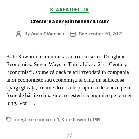
Categories
STAREA IDEILOR
Creștere a ce? Și în beneficiul cui?
By
Anca Stănescu
September 20, 2021
Post
Post
author
date
Kate Raworth, economistă, autoarea cărții ”Doughnut
Economics. Seven Ways to Think Like a 21st-Century
Economist”, spune că dacă te afli vreodată în compania
unor economiste sau economiști și cauți un subiect să
spargi gheața, trebuie doar să le propui să deseneze pe o
foaie de hârtie o imagine a creșterii economice pe termen
lung. Vor […]
creștere economică
,
Kate Raworth
,
PIB
Tags