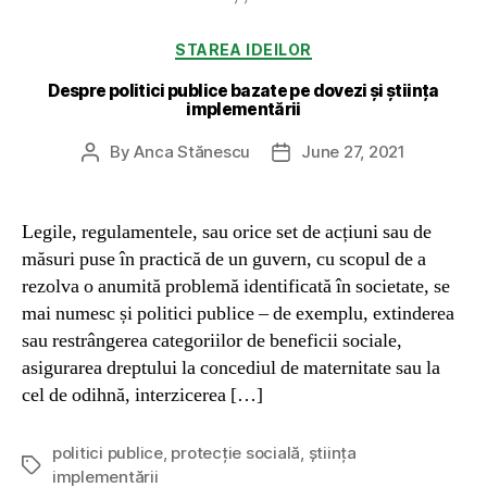
Categories
STAREA IDEILOR
Despre politici publice bazate pe dovezi și știința
implementării
By
Anca Stănescu
June 27, 2021
Post
Post
author
date
Legile, regulamentele, sau orice set de acțiuni sau de
măsuri puse în practică de un guvern, cu scopul de a
rezolva o anumită problemă identificată în societate, se
mai numesc și politici publice – de exemplu, extinderea
sau restrângerea categoriilor de beneficii sociale,
asigurarea dreptului la concediul de maternitate sau la
cel de odihnă, interzicerea […]
politici publice
,
protecție socială
,
știința
Tags
implementării