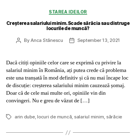
Categories
STAREA IDEILOR
Creșterea salariului minim. Scade sărăcia sau distruge
locurile de muncă?
By
Anca Stănescu
September 13, 2021
Post
Post
author
date
Dacă citiți opiniile celor care se exprimă cu privire la
salariul minim în România, ați putea crede că problema
este una tranșată în mod definitiv și că nu mai încape loc
de discuție: creșterea salariului minim cauzează șomaj.
Doar că de cele mai multe ori, opiniile vin din
convingeri. Nu e greu de văzut de […]
arin dube
,
locuri de muncă
,
salariul minim
,
sărăcie
Tags