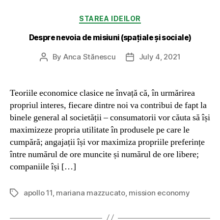
Categories
STAREA IDEILOR
Despre nevoia de misiuni (spațiale și sociale)
By
Anca Stănescu
July 4, 2021
Post
Post
author
date
Teoriile economice clasice ne învață că, în urmărirea
propriul interes, fiecare dintre noi va contribui de fapt la
binele general al societății – consumatorii vor căuta să își
maximizeze propria utilitate în produsele pe care le
cumpără; angajații își vor maximiza propriile preferințe
între numărul de ore muncite și numărul de ore libere;
companiile își […]
apollo 11
,
mariana mazzucato
,
mission economy
Tags