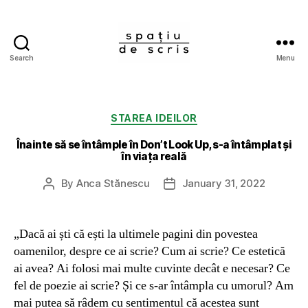
Search
Menu
Spațiu
de
Categories
STAREA IDEILOR
scris
Înainte să se întâmple în Don’t Look Up, s-a întâmplat și
în viața reală
By
Anca Stănescu
January 31, 2022
Post
Post
author
date
„Dacă ai ști că ești la ultimele pagini din povestea
oamenilor, despre ce ai scrie? Cum ai scrie? Ce estetică
ai avea? Ai folosi mai multe cuvinte decât e necesar? Ce
fel de poezie ai scrie? Și ce s-ar întâmpla cu umorul? Am
mai putea să râdem cu sentimentul că acestea sunt