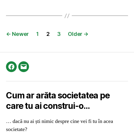
Posts
←
Newer
1
2
3
Older
→
pagination
Facebook
Email
Cum ar arăta societatea pe
care tu ai construi-o…
… dacă nu ai ști nimic despre cine vei fi tu în acea
societate?