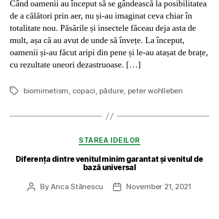
Când oamenii au început să se gândească la posibilitatea
de a călători prin aer, nu și-au imaginat ceva chiar în
totalitate nou. Păsările și insectele făceau deja asta de
mult, așa că au avut de unde să învețe. La început,
oamenii și-au făcut aripi din pene și le-au atașat de brațe,
cu rezultate uneori dezastruoase. […]
biomimetism
,
copaci
,
pădure
,
peter wohlleben
Tags
Categories
STAREA IDEILOR
Diferența dintre venitul minim garantat și venitul de
bază universal
By
Anca Stănescu
November 21, 2021
Post
Post
author
date