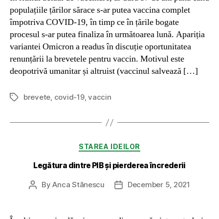
populațiile țărilor sărace s-ar putea vaccina complet
împotriva COVID-19, în timp ce în țările bogate
procesul s-ar putea finaliza în următoarea lună. Apariția
variantei Omicron a readus în discuție oportunitatea
renunțării la brevetele pentru vaccin. Motivul este
deopotrivă umanitar și altruist (vaccinul salvează […]
brevete
,
covid-19
,
vaccin
Tags
Categories
STAREA IDEILOR
Legătura dintre PIB și pierderea încrederii
By
Anca Stănescu
December 5, 2021
Post
Post
author
date