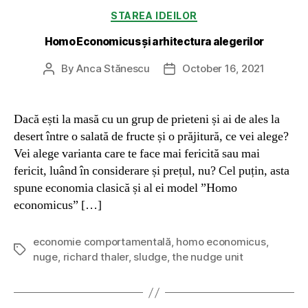
Categories
STAREA IDEILOR
Homo Economicus și arhitectura alegerilor
By
Anca Stănescu
October 16, 2021
Post
Post
author
date
Dacă ești la masă cu un grup de prieteni și ai de ales la
desert între o salată de fructe și o prăjitură, ce vei alege?
Vei alege varianta care te face mai fericită sau mai
fericit, luând în considerare și prețul, nu? Cel puțin, asta
spune economia clasică și al ei model ”Homo
economicus” […]
economie comportamentală
,
homo economicus
,
Tags
nuge
,
richard thaler
,
sludge
,
the nudge unit