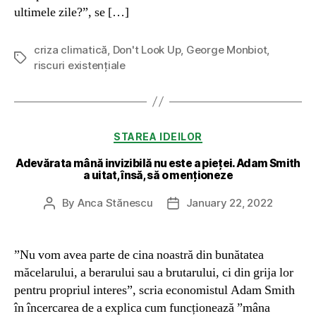
ultimele zile?”, se […]
criza climatică
,
Don't Look Up
,
George Monbiot
,
Tags
riscuri existențiale
Categories
STAREA IDEILOR
Adevărata mână invizibilă nu este a pieței. Adam Smith
a uitat, însă, să o menționeze
By
Anca Stănescu
January 22, 2022
Post
Post
author
date
”Nu vom avea parte de cina noastră din bunătatea
măcelarului, a berarului sau a brutarului, ci din grija lor
pentru propriul interes”, scria economistul Adam Smith
în încercarea de a explica cum funcționează ”mâna