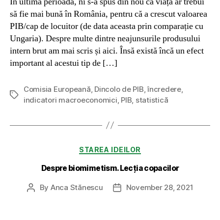
În ultima perioadă, ni s-a spus din nou că viața ar trebui
să fie mai bună în România, pentru că a crescut valoarea
PIB/cap de locuitor (de data aceasta prin comparație cu
Ungaria). Despre multe dintre neajunsurile produsului
intern brut am mai scris și aici. Însă există încă un efect
important al acestui tip de […]
Comisia Europeană
,
Dincolo de PIB
,
încredere
,
Tags
indicatori macroeconomici
,
PIB
,
statistică
Categories
STAREA IDEILOR
Despre biomimetism. Lecția copacilor
By
Anca Stănescu
November 28, 2021
Post
Post
author
date