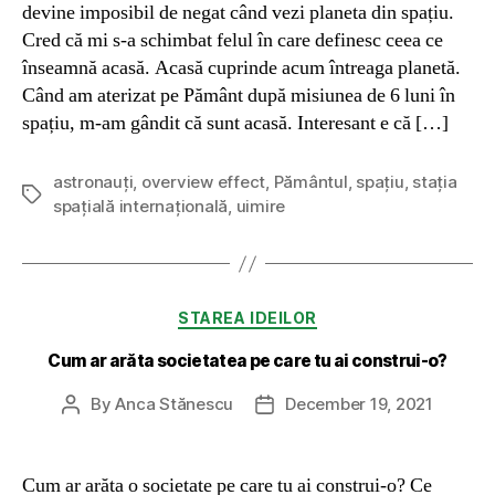
devine imposibil de negat când vezi planeta din spațiu.
Cred că mi s-a schimbat felul în care definesc ceea ce
înseamnă acasă. Acasă cuprinde acum întreaga planetă.
Când am aterizat pe Pământ după misiunea de 6 luni în
spațiu, m-am gândit că sunt acasă. Interesant e că […]
astronauți
,
overview effect
,
Pământul
,
spațiu
,
stația
Tags
spațială internațională
,
uimire
Categories
STAREA IDEILOR
Cum ar arăta societatea pe care tu ai construi-o?
By
Anca Stănescu
December 19, 2021
Post
Post
author
date
Cum ar arăta o societate pe care tu ai construi-o? Ce