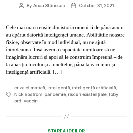
By
Anca Stănescu
October 31, 2021
Post
Post
author
date
Cele mai mari reușite din istoria omenirii de până acum
au apărut datorită inteligenței umane. Abilitățile noastre
fizice, observate în mod individual, nu ne ajută
întotdeauna. Însă avem o capacitate uimitoare să ne
imaginăm lucruri și apoi să le construim împreună – de
la apariția focului și a uneltelor, până la vaccinuri și
inteligență artificială. […]
criza climatică
,
inteligență
,
inteligență artificială
,
Nick Bostrom
,
pandemie
,
riscuri existențiale
,
toby
Tags
ord
,
vaccin
Categories
STAREA IDEILOR