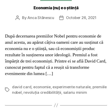
Economia (nu) e o știință
By
Anca Stănescu
October 26, 2021
Post
Post
author
date
După decernarea premiilor Nobel pentru economie de
anul acesta, au apărut câțiva oameni care au susținut că
economia nu e o știință, sau că economiștii produc
rezultate în susținerea unor ideologii. Premiul a fost
împărțit de trei economiști. Printre ei se află David Card,
cunoscut pentru faptul că a reușit să transforme
evenimente din lumea […]
david card
,
economie
,
experimente naturale
,
premiile
Tags
nobel
,
revoluția credibilității
,
salariu minim