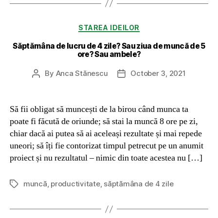
Categories
STAREA IDEILOR
Săptămâna de lucru de 4 zile? Sau ziua de muncă de 5
ore? Sau ambele?
By
Anca Stănescu
October 3, 2021
Post
Post
author
date
Să fii obligat să muncești de la birou când munca ta
poate fi făcută de oriunde; să stai la muncă 8 ore pe zi,
chiar dacă ai putea să ai aceleași rezultate și mai repede
uneori; să îți fie contorizat timpul petrecut pe un anumit
proiect și nu rezultatul – nimic din toate acestea nu […]
muncă
,
productivitate
,
săptămâna de 4 zile
Tags