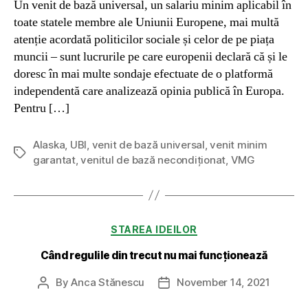
Un venit de bază universal, un salariu minim aplicabil în
toate statele membre ale Uniunii Europene, mai multă
atenție acordată politicilor sociale și celor de pe piața
muncii – sunt lucrurile pe care europenii declară că și le
doresc în mai multe sondaje efectuate de o platformă
independentă care analizează opinia publică în Europa.
Pentru […]
Alaska
,
UBI
,
venit de bază universal
,
venit minim
Tags
garantat
,
venitul de bază necondiționat
,
VMG
Categories
STAREA IDEILOR
Când regulile din trecut nu mai funcționează
By
Anca Stănescu
November 14, 2021
Post
Post
author
date