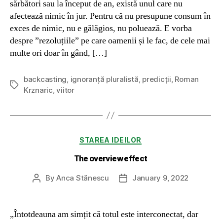
sărbători sau la început de an, există unul care nu
afectează nimic în jur. Pentru că nu presupune consum în
exces de nimic, nu e gălăgios, nu poluează. E vorba
despre ”rezoluțiile” pe care oamenii și le fac, de cele mai
multe ori doar în gând, […]
backcasting
,
ignoranță pluralistă
,
predicții
,
Roman
Tags
Krznaric
,
viitor
Categories
STAREA IDEILOR
The overview effect
By
Anca Stănescu
January 9, 2022
Post
Post
author
date
„Întotdeauna am simțit că totul este interconectat, dar