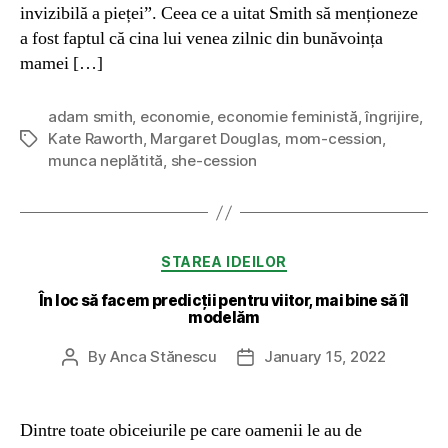
invizibilă a pieței”. Ceea ce a uitat Smith să menționeze
a fost faptul că cina lui venea zilnic din bunăvoința
mamei […]
adam smith
,
economie
,
economie feministă
,
îngrijire
,
Kate Raworth
,
Margaret Douglas
,
mom-cession
,
Tags
munca neplătită
,
she-cession
Categories
STAREA IDEILOR
În loc să facem predicții pentru viitor, mai bine să îl
modelăm
By
Anca Stănescu
January 15, 2022
Post
Post
author
date
Dintre toate obiceiurile pe care oamenii le au de