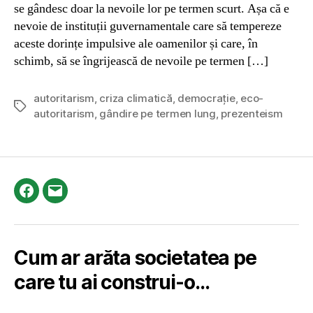
se gândesc doar la nevoile lor pe termen scurt. Așa că e
nevoie de instituții guvernamentale care să tempereze
aceste dorințe impulsive ale oamenilor și care, în
schimb, să se îngrijească de nevoile pe termen […]
autoritarism
,
criza climatică
,
democrație
,
eco-
Tags
autoritarism
,
gândire pe termen lung
,
prezenteism
Facebook
Email
Cum ar arăta societatea pe
care tu ai construi-o…