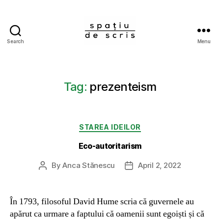
Search
Menu
Spațiu
de
scris
Tag:
prezenteism
Categories
STAREA IDEILOR
Eco-autoritarism
By
Anca Stănescu
April 2, 2022
Post
Post
author
date
În 1793, filosoful David Hume scria că guvernele au
apărut ca urmare a faptului că oamenii sunt egoiști și că